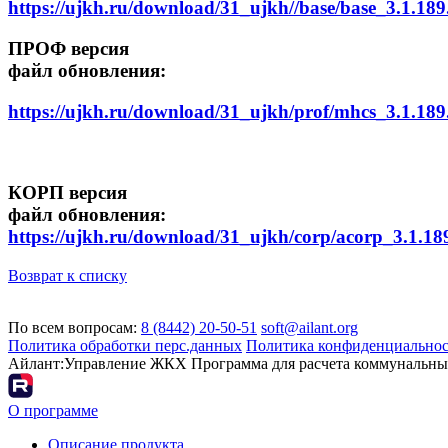
https://ujkh.ru/download/31_ujkh//base/base_3.1.189
ПРОФ версия
файл обновления:
https://ujkh.ru/download/31_ujkh/prof/mhcs_3.1.189
КОРП версия
файл обновления:
https://ujkh.ru/download/31_ujkh/corp/acorp_3.1.18
Возврат к списку
По всем вопросам:
8 (8442) 20-50-51
soft@ailant.org
Политика обработки перс.данных
Политика конфиденциально
Айлант:Управление ЖКХ
Программа для расчета коммунальны
О программе
Описание продукта