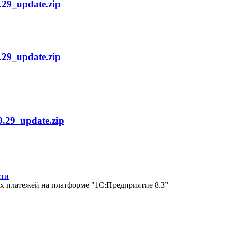
.29_update.zip
.29_update.zip
9.29_update.zip
сти
х платежей на платформе "1С:Предприятие 8.3”